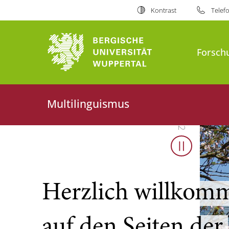
Kontrast
Telef
Bergische Universität Wuppert
Forsch
Multilinguismus
0
1
/
0
2
Slider sto
Herzlich willkom
auf den Seiten der