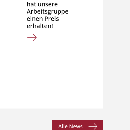
hat unsere
Auflag
Arbeitsgruppe
Studie
einen Preis
Mehrsp
erhalten!
sforsc
Oktober
Alle News