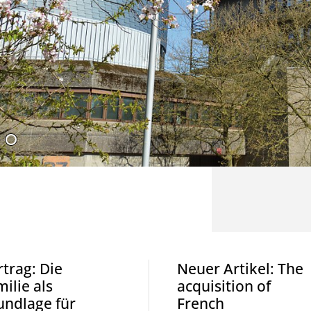
ente
trag: Die
Neuer Artikel: The
ilie als
acquisition of
undlage für
French