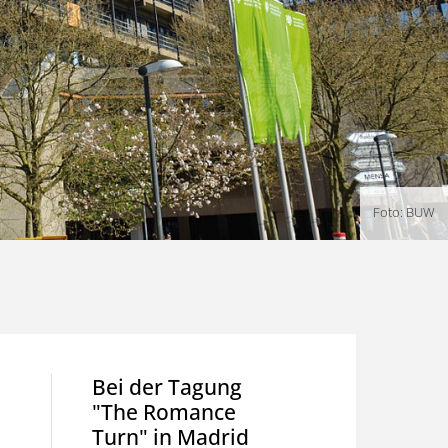
Foto: BUW
Bei der Tagung
NEWS: 
"The Romance
erschei
Turn" in Madrid
neu üb