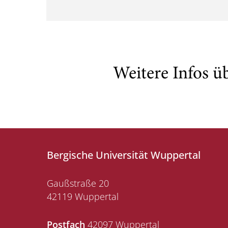
Weitere Infos ü
Bergische Universität Wuppertal
Gaußstraße 20
42119 Wuppertal
Postfach
42097 Wuppertal