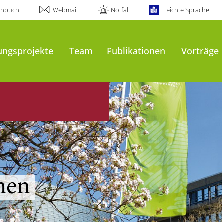
onbuch
Webmail
Notfall
Leichte Sprache
al
ungsprojekte
Team
Publikationen
Vorträge
ppen
men